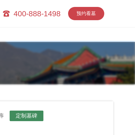
400-888-1498
预约看墓
葬
定制墓碑