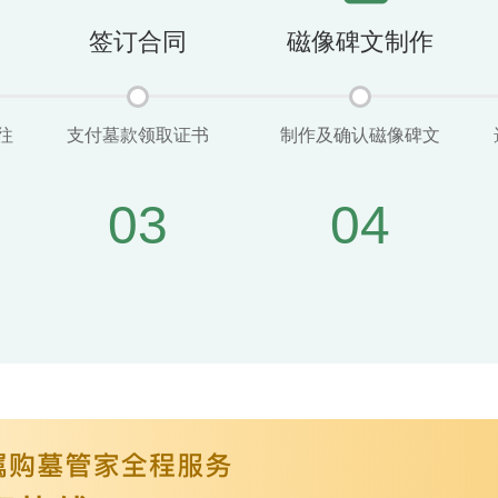
签订合同
磁像碑文制作
往
支付墓款领取证书
制作及确认磁像碑文
03
04