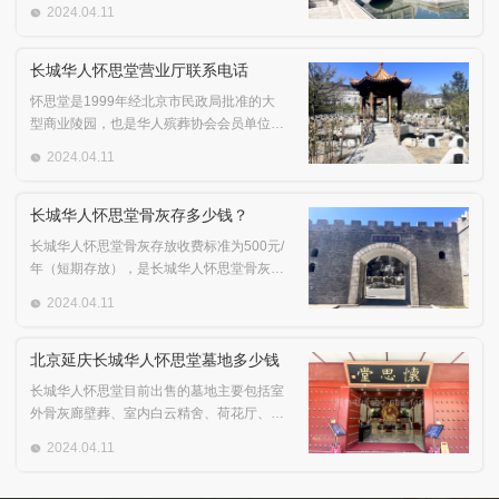
着青藏高速公路一路向北到达。开车不方便
2024.04.11
到达的家庭成员可以乘公共汽车去那里。但
是公交车不能直接到达长城华人怀思堂，家
属下车后需要走3公里左右才能到达
长城华人怀思堂营业厅联系电话
怀思堂是1999年经北京市民政局批准的大
型商业陵园，也是华人殡葬协会会员单位。
它以孝敬祖先、尊敬名人、弘扬中华民族文
2024.04.11
化、中华民族思想和中华民族精神为基础，
并且深受传统文化的影响，从其建筑风格就
可以看出，而且园内安葬名人众多，增添了
长城华人怀思堂骨灰存多少钱？
文化气息。
长城华人怀思堂骨灰存放收费标准为500元/
年（短期存放），是长城华人怀思堂骨灰存
放的参考起价。长城华人怀思堂骨灰存放区
2024.04.11
主要包括莲花厅耳房、兰花厅耳房和福泽
厅。不同的骨灰存放地点、不同的骨灰存放
层数以及不同的骨灰存放价格。
北京延庆长城华人怀思堂墓地多少钱
长城华人怀思堂目前出售的墓地主要包括室
外骨灰廊壁葬、室内白云精舍、荷花厅、兰
花厅格地、室外如意园自然石生态墓葬。其
2024.04.11
墓地价格参考价格仅为5800元，性价比较
高。北京延庆长城华人怀思堂购墓热线： 免