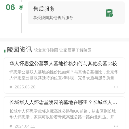
06
售后服务
享受陵园其他售后服务
陵园资讯
软文宣传陵园 让家属更了解陵园
华人怀思堂公墓双人墓地价格如何与其他公墓比较
怀思堂公墓双人墓地的性价比如何？与其他公墓相比，北京华
人怀思堂公墓以其独特的位置和环境、完备设施与服务质量，
提供了较高的价值。下面将深入探讨其价格、地理位置、环境
2025.05.20
和服务等方面的优势与竞争力，并与其他公墓进行比较。
长城华人人怀念堂陵园的墓地在哪里？长城华人人怀念堂墓地怎么去？有没有去长城华人人怀念堂看墓地的班车？
长城华人怀思堂毗邻京藏高速公路和G6辅路，从市区到长城
华人怀思堂，家属可以沿着青藏高速公路一路向北到达。开车
不方便到达的家庭成员可以乘公共汽车去那里。但是公交车不
2024.04.11
能直接到达长城华人怀思堂，家属下车后需要走3公里左右才