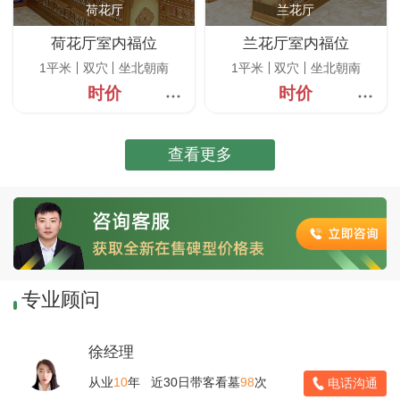
荷花厅
兰花厅
荷花厅室内福位
兰花厅室内福位
1平米
双穴
坐北朝南
1平米
双穴
坐北朝南
时价
时价
查看更多
专业顾问
徐经理
从业
10
年 近30日带客看墓
98
次
电话沟通