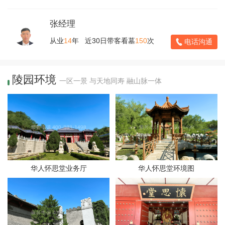
张经理
从业
14
年 近30日带客看墓
150
次
电话沟通
陵园环境
一区一景 与天地同寿 融山脉一体
华人怀思堂业务厅
华人怀思堂环境图