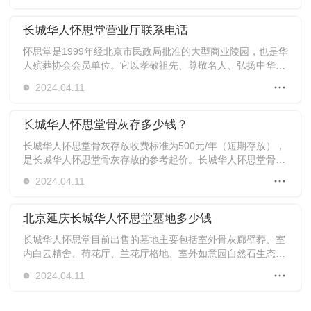
能到达
长城华人怀思堂营业厅联系电话
怀思堂是1999年经北京市民政局批准的大型商业陵园，也是华
人殡葬协会会员单位。它以孝敬祖先、尊敬名人、弘扬中华民
族文化、中华民族思想和中华民族精神为基础，并且深受传统
2024.04.11
文化的影响，从其建筑风格就可以看出，而且园内安葬名人众
多，增添了文化气息。
长城华人怀思堂骨灰存多少钱？
长城华人怀思堂骨灰存放收费标准为500元/年（短期存放），
是长城华人怀思堂骨灰存放的参考起价。长城华人怀思堂骨灰
存放区主要包括莲花厅耳房、兰花厅耳房和福泽厅。不同的骨
2024.04.11
灰存放地点、不同的骨灰存放层数以及不同的骨灰存放价格。
北京延庆长城华人怀思堂墓地多少钱
长城华人怀思堂目前出售的墓地主要包括室外骨灰廊壁葬、室
内白云精舍、荷花厅、兰花厅格地、室外如意园自然石生态墓
葬。其墓地价格参考价格仅为5800元，性价比较高。北京延庆
2024.04.11
长城华人怀思堂购墓热线： 免费购买墓车：400-888-1498 陵
园销售部：010-53350620