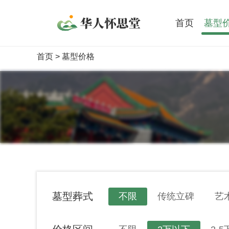
首页
墓型
首页
> 墓型价格
墓型葬式
不限
传统立碑
艺