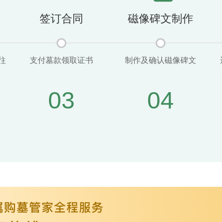
签订合同
磁像碑文制作
往
支付墓款领取证书
制作及确认磁像碑文
03
04