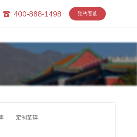
400-888-1498
预约看墓
葬
定制墓碑