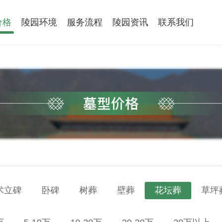
价格
陵园环境
服务流程
陵园资讯
联系我们
术立碑
卧碑
树葬
壁葬
花坛葬
草坪