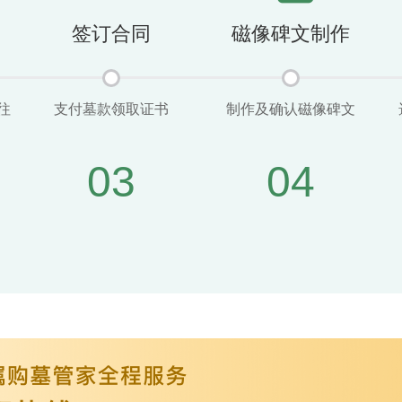
签订合同
磁像碑文制作
往
支付墓款领取证书
制作及确认磁像碑文
03
04