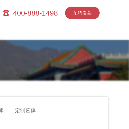
400-888-1498
预约看墓
葬
定制墓碑