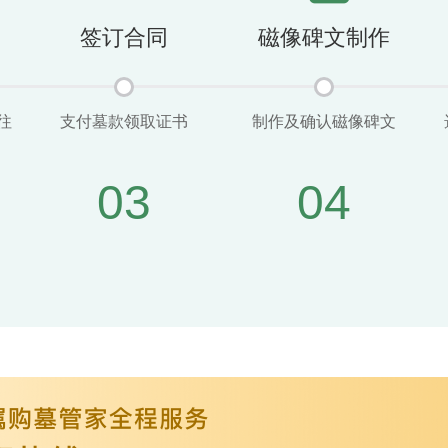
签订合同
磁像碑文制作
往
支付墓款领取证书
制作及确认磁像碑文
03
04