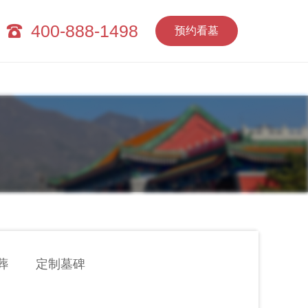
400-888-1498
预约看墓
葬
定制墓碑