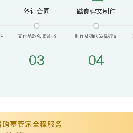
签订合同
磁像碑文制作
往
支付墓款领取证书
制作及确认磁像碑文
03
04