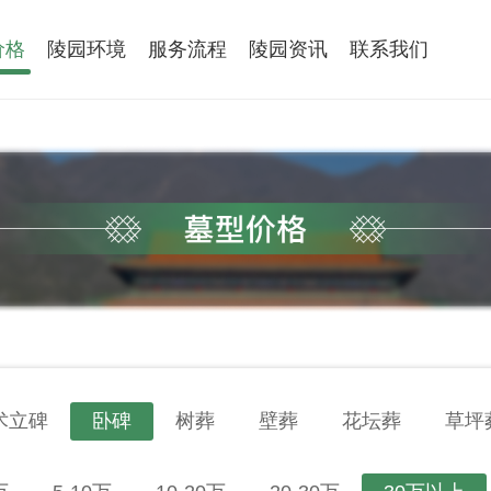
价格
陵园环境
服务流程
陵园资讯
联系我们
术立碑
卧碑
树葬
壁葬
花坛葬
草坪