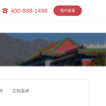
400-888-1498
预约看墓
葬
定制墓碑